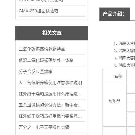
GMX-250挂面试验箱
产品介绍：
：
相关文章
1
、精密大容
二氧化碳振荡培养箱特点
2
、精密大容
3、
精密大容
低温二氧化碳振荡培养一体箱
4、
精密大容
分子合反应釜烘箱
产品
名称
人工气候培养箱使用注意事项说明
红外线干燥箱是运用什么原理进行工作的？
智能型
五头显微镜的调试方法，新手看过来！
红外线干燥箱虽好用但也要留意这些细节
万分之一电子天平操作步骤