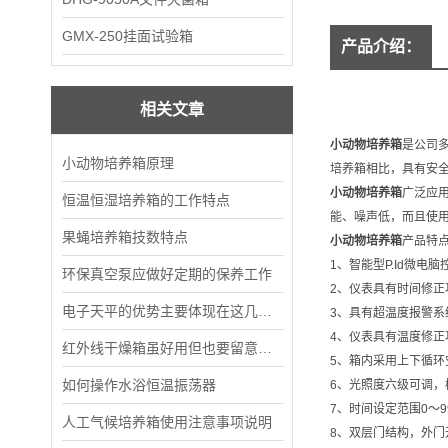
GMX-250挂面试验箱
产品介绍：
相关文章
小动物培养箱
是公司
小动物培养箱原理
培养箱相比，具有安
小动物培养箱
广泛应
恒温恒湿培养箱的工作特点
能、噪声低，而且使
果蝇培养箱技数特点
小动物培养箱
产品特
1、智能型P.Id微电
环保真空泵应做好定期的保养工作
2、仪表具有时间修
电子天平的优势主要体现在这几大方面
3、具有超温度报警
4、仪表具有温度修正
红外线干燥箱虽好用但也要留意这些细节
5、箱内采用上下循
如何操作水浴恒温振荡器
6、光照度六级可调，
7、时间设定范围0～9
人工气候培养箱使用注意事项说明
8、双层门结构，外