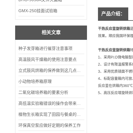
GMX-250挂面试验箱
产品介绍：
干热反应釜旋转烘箱
相关文章
效果。顺应我国环保理
种子发芽箱进行催芽注意事项
干热反应釜旋转烘箱
特
1、采用P.I.D微电
高温鼓风干燥箱的使用注意要点
2、设计有限温报警系
立式鼓风烘箱的保养做到这几点，能多用好久
3、采用优质镜面不锈
4、标配容量箱内可放、5
小动物培养箱原理
反应釜在烘箱内360℃
二氧化碳培养箱的要素分析
5、高压反应增旋转
高低温实验箱错误的操作会带来什么影响
植物生长箱实现了田园与餐桌的无缝衔接
环保真空泵应做好定期的保养工作