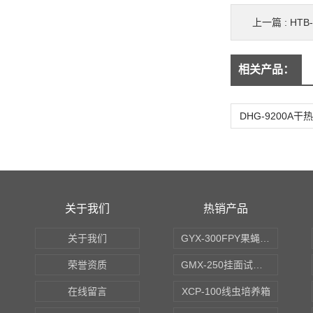
上一篇 :
HT
相关产品：
关于我们
热销产品
关于我们
GYX-300FPY果蝇培养箱
荣誉资质
GMX-250挂面试验箱
在线留言
XCP-100线虫培养箱