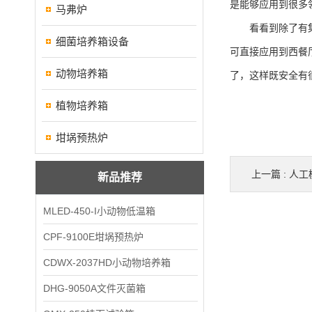
是能够应用到很多
马弗炉
看看到除了有集装
细菌培养箱设备
可直接应用到西餐
动物培养箱
了，这样既安全有
植物培养箱
坩埚预热炉
上一篇 :
人工
新品推荐
MLED-450-I小动物低温箱
CPF-9100E坩埚预热炉
CDWX-2037HD小动物培养箱
DHG-9050A文件灭菌箱