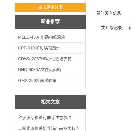
点击更多分类
暂时没有信息
新品推荐
共 0 条记录，当
MLED-450-I小动物低温箱
CPF-9100E坩埚预热炉
CDWX-2037HD小动物培养箱
DHG-9050A文件灭菌箱
GMX-250挂面试验箱
相关文章
种子发芽箱进行催芽注意事项
二氧化碳振荡培养箱产品技术特点