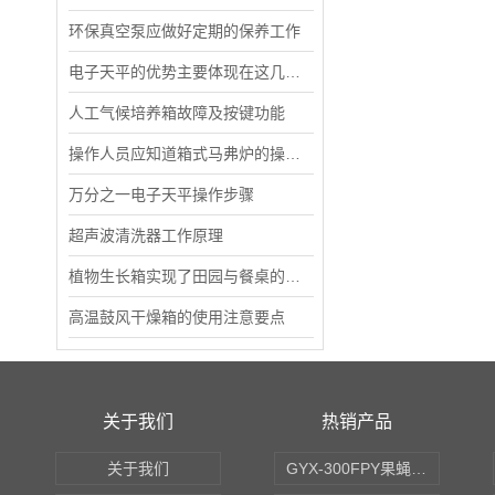
环保真空泵应做好定期的保养工作
电子天平的优势主要体现在这几大方面
人工气候培养箱故障及按键功能
操作人员应知道箱式马弗炉的操作流程
万分之一电子天平操作步骤
超声波清洗器工作原理
植物生长箱实现了田园与餐桌的无缝衔接
高温鼓风干燥箱的使用注意要点
关于我们
热销产品
关于我们
GYX-300FPY果蝇培养箱