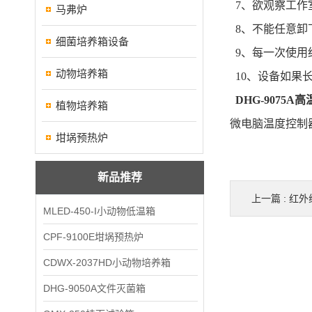
7、欲观察工作
马弗炉
8、不能任意卸
细菌培养箱设备
9、每一次使用
动物培养箱
10、设备如果
DHG-9075A
植物培养箱
微电脑温度控制
坩埚预热炉
新品推荐
上一篇 :
红外
MLED-450-I小动物低温箱
CPF-9100E坩埚预热炉
CDWX-2037HD小动物培养箱
DHG-9050A文件灭菌箱