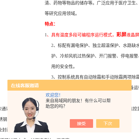
清、药物等物品的储存等。广泛应用于医疗卫生
等研究应用领域。
特点：
彩屏
1
、具有温度多段
可编程序运行模式，
液晶
2
、标配有漏电保护、独立超温保护、水路缺
护、冷却风机过热保护、开门报警、停电报警
用的安全性。
3
、控制系统具有自动除霜和手动除霜两项除
建议选择自动除霜功能），可有效避免设备运
欢迎您！
备箱体内温湿度产生漂移等现象。
来自局域网的朋友！有什么可以帮
助您的吗？
232通讯接口及警报输出端口，方便用户连接外部PC机对试验数据进行监
锈钢内胆，四角弧形，搁架上下可调，双门（内有玻璃门）结构设计。
全封闭压缩机组
，环保型制冷剂（R134a）。