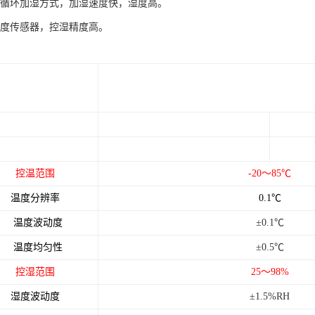
循环加湿方式，加湿速度快，湿度高。
度传感器，控湿精度高。
参数：
恒温恒湿箱
名称
（专业型为内部水循环
型号
BLC
-150E
容积
150
升
控温范围
-20
～85℃
温度分辨率
0.1
℃
温度波动度
±
0.1
℃
温度均匀性
±
0.5
℃
控湿范围
25
～98%
湿度波动度
±1.5%RH