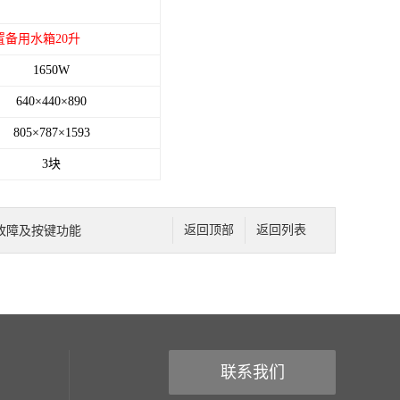
备用水箱20升
1650W
640×440×890
805×787×1593
3
块
故障及按键功能
返回顶部
返回列表
联系我们