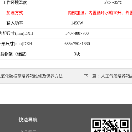
工作环境温度
5
℃～35℃
加湿方式
内部加湿，内置循环水箱10升、外置
输入功率
1450W
内胆尺寸
(mm)DXH
540×400×700
外形尺寸
(mm)DXH
685×750×1330
载物架（标配）
3
块
二氧化碳振荡培养箱维修及保养方法
下一篇 :
人工气候培养箱
快速导航