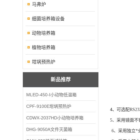
马弗炉
细菌培养箱设备
动物培养箱
植物培养箱
坩埚预热炉
新品推荐
MLED-450-I小动物低温箱
CPF-9100E坩埚预热炉
4
、
可选配RS
CDWX-2037HD小动物培养箱
5
、采用镜面不
DHG-9050A文件灭菌箱
6
、采用
独立*