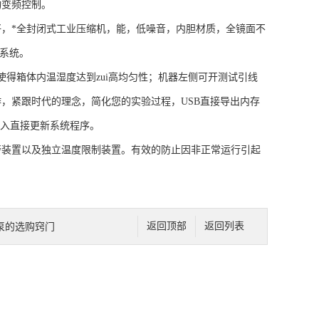
动变频控制。
，*全封闭式工业压缩机，能，低噪音，内胆材质，全镜面不
集系统。
箱体内温湿度达到zui高均匀性；机器左侧可开测试引线
，紧跟时代的理念，简化您的实验过程，USB直接导出内存
接入直接更新系统程序。
警装置以及独立温度限制装置。有效的防止因非正常运行引起
泵的选购窍门
返回顶部
返回列表