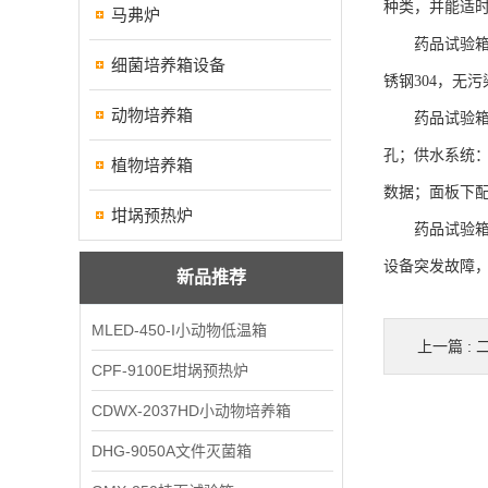
种类，并能适
马弗炉
药品试验箱采
细菌培养箱设备
锈钢304，无
动物培养箱
药品试验箱采
孔；供水系统
植物培养箱
数据；面板下配
坩埚预热炉
药品试验箱玻
设备突发故障
新品推荐
MLED-450-I小动物低温箱
上一篇 :
CPF-9100E坩埚预热炉
CDWX-2037HD小动物培养箱
DHG-9050A文件灭菌箱