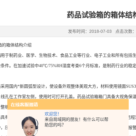
药品试验箱的箱体结
发布时间：2018-07-03 点击次数：
的箱体结构介绍
箱
用于制药业、医学、生物技术、食品工业等行业、电子工业和所有包括生命
条件。在加速试验中40℃/75%RH湿度考查6个月标准，是制药行业的
国内*新圆弧型设计，使设备外观整体美观大方，材料使用镜面SUS3
引线孔在工作室左侧，使用时可打开孔盖。药品试验箱箱门具备大视角保
整机性能更*。
欢迎您！
有PID自动演算功能，温、湿度控制更为、稳定具有基于以太网的远程监
来自局域网的朋友！有什么可以帮
助您的吗？
护，压缩机过压力保护，缺水保护，加热器过热保护，故障发生时声光报