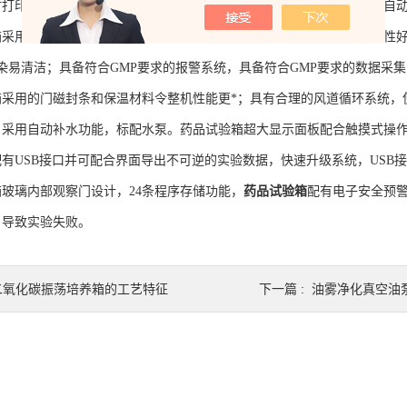
时打印和记录可见光照度和近紫外辐射度；可见光和近紫外直接设定，自
用合理的光源顶部设计，搁板不同位置的样品接受光源辐照的均匀性好
污染易清洁；具备符合GMP要求的报警系统，具备符合GMP要求的数据采
用的门磁封条和保温材料令整机性能更*；具有合理的风道循环系统，使得
：采用自动补水功能，标配水泵。药品试验箱超大显示面板配合触摸式操作
有USB接口并可配合界面导出不可逆的实验数据，快速升级系统，USB
璃内部观察门设计，24条程序存储功能，
药品试验箱
配有电子安全预
，导致实验失败。
二氧化碳振荡培养箱的工艺特征
下一篇 :
油雾净化真空油