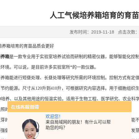
人工气候培养箱培育的育苗
发布时间：2019-11-18 点击次数：
箱培育的育苗品质会更好
培养箱
是一款专业用于实验室培养试验而研制的精密仪器，能够智能化控
验环境。可以说，是目前许多实验室所*的一款仪器。
箱能进行短昼处理、长昼处理等研究所需的环境控制。控制方式有定值
节约能源。尺寸从120升到410升，可根据研究内容选择。用于细胞组
OD培养、以及其他用途的恒温实验。适用于生物工程、医学研究、农业科
光照的实验设备。
欢迎您！
的条件是比较挑剔的，只要是其中一项没有满足，那么种子就有可能不发芽
来自局域网的朋友！有什么可以帮
助您的吗？
而强健，26～30℃时虽然出苗更快，但幼苗徒长细弱。同一种种子对于