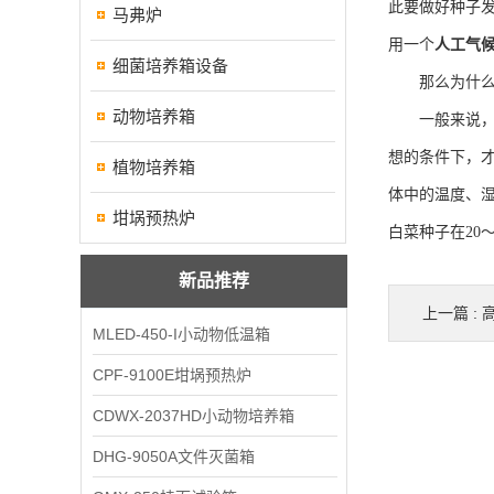
此要做好种子
马弗炉
用一个
人工气
细菌培养箱设备
那么为什么针
动物培养箱
一般来说，检
想的条件下，
植物培养箱
体中的温度、
坩埚预热炉
白菜种子在20
新品推荐
上一篇 :
MLED-450-I小动物低温箱
CPF-9100E坩埚预热炉
CDWX-2037HD小动物培养箱
DHG-9050A文件灭菌箱