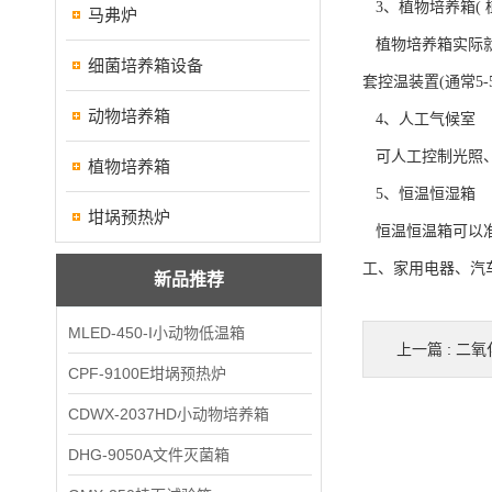
3、植物培养箱(
马弗炉
植物培养箱实际就
细菌培养箱设备
套控温装置(通常5
动物培养箱
4、人工气候
可人工控制光照、
植物培养箱
5、恒温恒湿
坩埚预热炉
恒温恒温箱可以准
工、家用电器、汽
新品推荐
MLED-450-I小动物低温箱
上一篇 :
二氧
CPF-9100E坩埚预热炉
CDWX-2037HD小动物培养箱
DHG-9050A文件灭菌箱