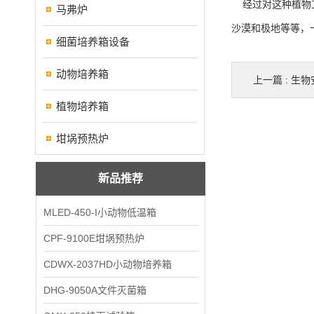
经过对这种植物工
马弗炉
沙漠和极地等等，
细菌培养箱设备
动物培养箱
上一篇 :
生物
植物培养箱
坩埚预热炉
新品推荐
MLED-450-I小动物低温箱
CPF-9100E坩埚预热炉
CDWX-2037HD小动物培养箱
DHG-9050A文件灭菌箱