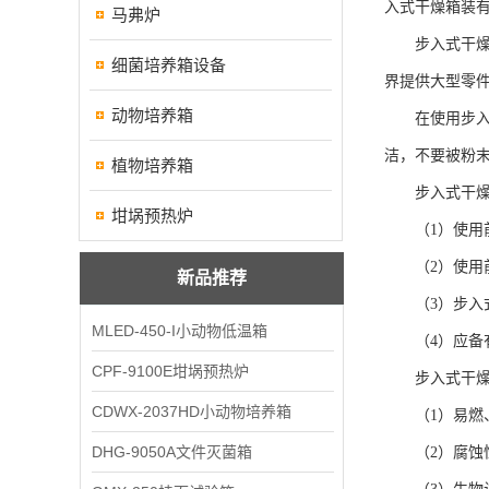
入式干燥箱装
马弗炉
步入式干燥箱
细菌培养箱设备
界提供大型零件
动物培养箱
在使用步入式
洁，不要被粉
植物培养箱
步入式干燥
坩埚预热炉
（1）使用前
（2）使用前
新品推荐
（3）步入式
MLED-450-I小动物低温箱
（4）应备有
CPF-9100E坩埚预热炉
步入式干燥
CDWX-2037HD小动物培养箱
（1）易燃、
DHG-9050A文件灭菌箱
（2）腐蚀性