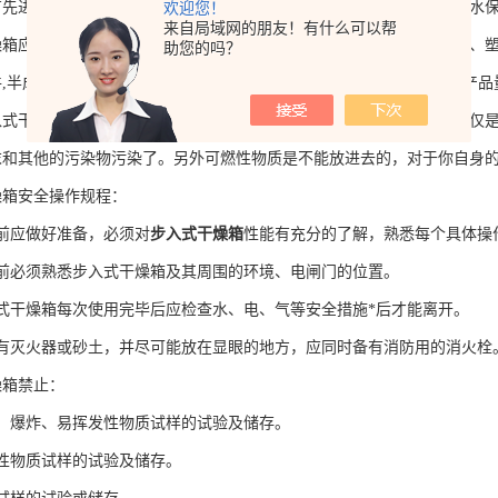
欢迎您！
有先进的安全、保护装置－漏电断路器、超温保护器，缺相保护器，断水
来自局域网的朋友！有什么可以帮
应用于国防工业、航天工业、自动化零组件汽车部件、电子电器件、塑
助您的吗？
,半成品,成品之大型温湿度测试环境空间，步入式干燥箱适合于测试产
干燥箱的时候一定要注意安全，正确的操作是非常有必要的，不仅仅是
末和其他的污染物污染了。另外可燃性物质是不能放进去的，对于你自身
箱安全操作规程：
应做好准备，必须对
步入式干燥箱
性能有充分的了解，熟悉每个具体操
必须熟悉步入式干燥箱及其周围的环境、电闸门的位置。
干燥箱每次使用完毕后应检查水、电、气等安全措施*后才能离开。
灭火器或砂土，并尽可能放在显眼的地方，应同时备有消防用的消火栓
箱禁止：
爆炸、易挥发性物质试样的试验及储存。
物质试样的试验及储存。