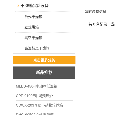
干|燥箱实验设备
暂时没有信息
台式干燥箱
共 0 条记录，当
立式烘箱
真空干燥箱
高温鼓风干燥箱
点击更多分类
新品推荐
MLED-450-I小动物低温箱
CPF-9100E坩埚预热炉
CDWX-2037HD小动物培养箱
DHG-9050A文件灭菌箱