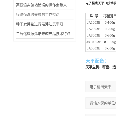
电子精密天平
（技术参数S
高低温实验箱错误的操作会带来什么影响
恒温恒湿培养箱的工作特点
型 号
称量范
JA1003B
0-100g
种子发芽箱进行催芽注意事项
JA2003B
0-200g
二氧化碳振荡培养箱产品技术特点
JA3003B
0-300g
JA10003B
0-1000g
JA5003B
0-500g
天平配备：
天平主机、秤盘、适