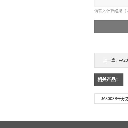
请输入计算结果（
上一篇 :
FA2
相关产品：
JA5003B千