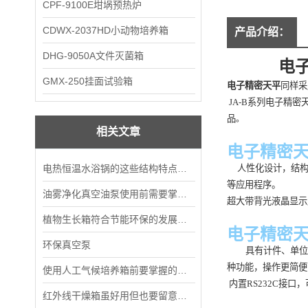
CPF-9100E坩埚预热炉
CDWX-2037HD小动物培养箱
产品介绍：
DHG-9050A文件灭菌箱
电
GMX-250挂面试验箱
电子精密天平
同样采
JA-B
系列电子精密
品
。
相关文章
电子精密
电热恒温水浴锅的这些结构特点你知道多少呢？
人性化设计，结
等应用程序。
油雾净化真空油泵使用前需要掌握的事项说明
超大带背光液晶显示
植物生长箱符合节能环保的发展要求
电子精密
环保真空泵
具有计件、单位
种功能，操作更简便
使用人工气候培养箱前要掌握的基础常识
内置RS232C接
红外线干燥箱虽好用但也要留意这些细节